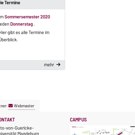
ie Termine
Im
Sommersemester 2020
jeden
Donnerstag
.
Hier gibt es alle Termine im
Überblick.
mehr
tner:
Webmaster
ONTAKT
CAMPUS
tto-von-Guericke-
niversität Magdeburg