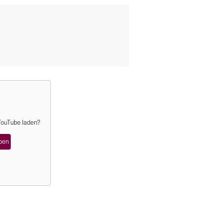
YouTube
laden?
ben