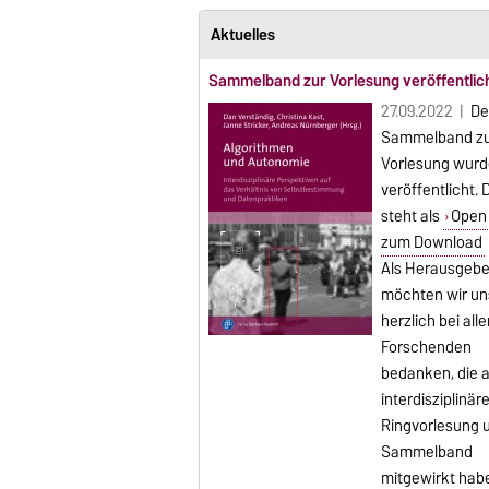
Aktuelles
Sammelband zur Vorlesung veröffentlic
27.09.2022 |
De
Sammelband z
Vorlesung wurd
veröffentlicht.
steht als
Open
zum Download
Als Herausgebe
möchten wir un
herzlich bei all
Forschenden
bedanken, die a
interdisziplinär
Ringvorlesung 
Sammelband
mitgewirkt hab