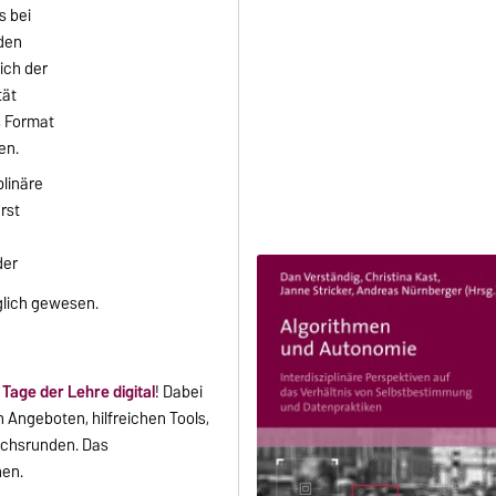
s bei
nden
ich der
tät
s Format
en.
plinäre
erst
der
glich gewesen.
Tage der Lehre digital
! Dabei
 Angeboten, hilfreichen Tools,
ächsrunden. Das
hen.