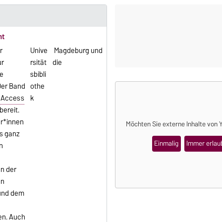
ht
r
Unive
Magdeburg und
ur
rsität
die
e
sbibli
 Der Band
othe
 Access
k
bereit.
r*innen
Möchten Sie externe Inhalte von
s ganz
Einmalig
Immer erlau
en
n der
en
und dem
en. Auch